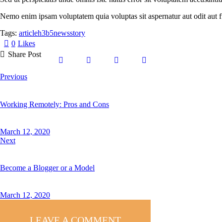
Nemo enim ipsam voluptatem quia voluptas sit aspernatur aut odit aut f
Tags:
article
h3b5
news
story
0
Likes
Share Post
Previous
Working Remotely: Pros and Cons
March 12, 2020
Next
Become a Blogger or a Model
March 12, 2020
LEAVE A COMMENT