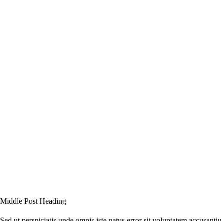
Middle Post Heading
Sed ut perspiciatis unde omnis iste natus error sit voluptatem accusanti