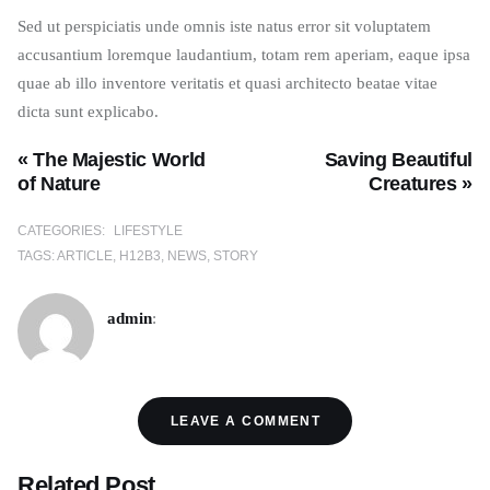
Sed ut perspiciatis unde omnis iste natus error sit voluptatem
accusantium loremque laudantium, totam rem aperiam, eaque ipsa
quae ab illo inventore veritatis et quasi architecto beatae vitae
dicta sunt explicabo.
« The Majestic World
Saving Beautiful
of Nature
Creatures »
CATEGORIES:
LIFESTYLE
TAGS:
ARTICLE
H12B3
NEWS
STORY
admin
:
LEAVE A COMMENT
Related Post