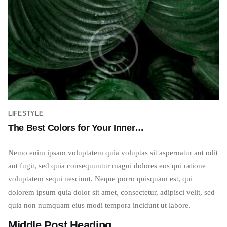
LIFESTYLE
The Best Colors for Your Inner…
Nemo enim ipsam voluptatem quia voluptas sit aspernatur aut odit
aut fugit, sed quia consequuntur magni dolores eos qui ratione
voluptatem sequi nesciunt. Neque porro quisquam est, qui
dolorem ipsum quia dolor sit amet, consectetur, adipisci velit, sed
quia non numquam eius modi tempora incidunt ut labore.
Middle Post Heading